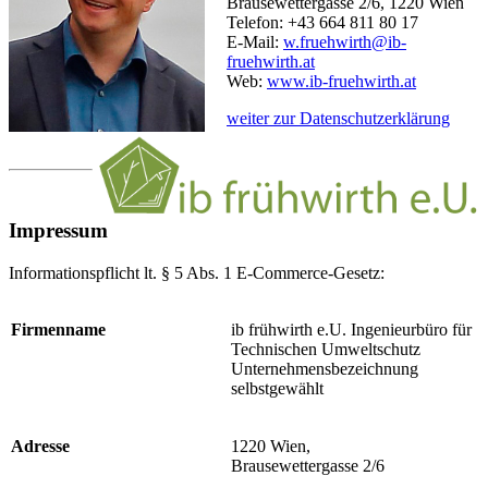
Brausewettergasse 2/6, 1220 Wien
Telefon: +43 664 811 80 17
E-Mail:
w.fruehwirth@ib-
fruehwirth.at
Web:
www.ib-fruehwirth.at
weiter zur Datenschutzerklärung
Impressum
Informationspflicht lt. § 5 Abs. 1 E-Commerce-Gesetz:
Firmenname
ib frühwirth e.U. Ingenieurbüro für
Technischen Umweltschutz
Unternehmensbezeichnung
selbstgewählt
Adresse
1220 Wien,
Brausewettergasse 2/6