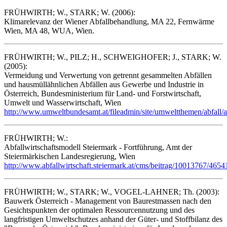
FRÜHWIRTH; W., STARK; W. (2006):
Klimarelevanz der Wiener Abfallbehandlung, MA 22, Fernwärme
Wien, MA 48, WUA, Wien.
FRÜHWIRTH; W., PILZ; H., SCHWEIGHOFER; J., STARK; W.
(2005):
Vermeidung und Verwertung von getrennt gesammelten Abfällen
und hausmüllähnlichen Abfällen aus Gewerbe und Industrie in
Österreich, Bundesministerium für Land- und Forstwirtschaft,
Umwelt und Wasserwirtschaft, Wien
http://www.umweltbundesamt.at/fileadmin/site/umweltthemen/abfall
FRÜHWIRTH; W.:
Abfallwirtschaftsmodell Steiermark - Fortführung, Amt der
Steiermärkischen Landesregierung, Wien
http://www.abfallwirtschaft.steiermark.at/cms/beitrag/10013767/4654
FRÜHWIRTH; W., STARK; W., VOGEL-LAHNER; Th. (2003):
Bauwerk Österreich - Management von Baurestmassen nach den
Gesichtspunkten der optimalen Ressourcennutzung und des
langfristigen Umweltschutzes anhand der Güter- und Stoffbilanz des