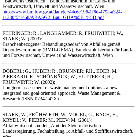
"Bauwerks Österreich", Bundesministerium für Land- und
Forstwirtschaft, Umwelt und Wasserwirtschaft, Wien
https://www.bmlfuw.gv.at/dam/jcr:44c6e196-1f6d-479a-a324-
11330f5f1c68/ABASG2_Bau_GUA%5B1%5D.pdf
FEHRINGER; R., LANGKAMMER; P., FRÜHWIRTH; W.,
STARK; W. (2003):
Branchenbezogener Behandlungsbedarf von Abfällen gemäß
Deponieverordnung (BMU-GEMA), Bundesministerium für Land-
und Forstwirtschaft, Umwelt und Wasserwirtschaft, Wien
DÖBERL; G., HUBER; R., BRUNNER; P.H., EDER, M.,
PIERRARD; R., SCHÖNBÄCK; W., HUTTERER; H.,
FRÜHWIRTH; W. (2002):
Longterm assessment of waste management options - a new,
integrated and goal-oriented approach, Waste Management &
Research (ISSN 0734-242X)
STARK; W., FRÜHWIRTH; W., VOGEL; G., BACH; H.,
KRYDL; V., PIEBER; M., PEEV; M. (2001):
Abfallwirtschaftsmodell, Amt der Steiermärkischen
Landesregierung, Fachabteilung 1c Abfall- und Stoffflusswirtschaft,
Wien